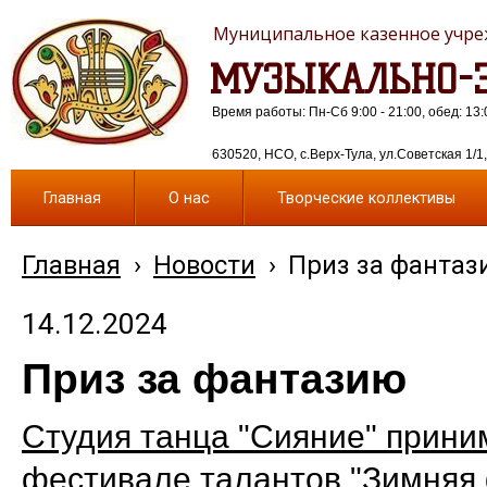
Муниципальное казенное учреж
МУЗЫКАЛЬНО-Э
Время работы: Пн-Сб 9:00 - 21:00, обед: 13:
630520, НСО, с.Верх-Тула, ул.Советская 1/1, 
Главная
О нас
Творческие коллективы
Главная
›
Новости
›
Приз за фантаз
14.12.2024
Приз за фантазию
Студия танца "Сияние" прини
фестивале талантов "Зимняя 