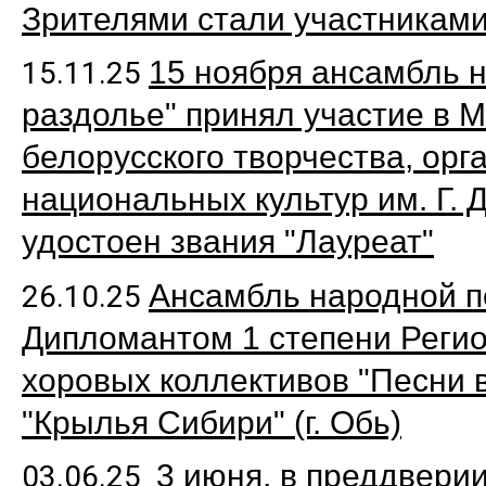
Зрителями стали участникам
15 ноября ансамбль н
15.11.25
раздолье" принял участие в
белорусского творчества, орг
национальных культур им. Г. 
удостоен звания "Лауреат"
Ансамбль народной пе
26.10.25
Дипломантом 1 степени Регио
хоровых коллективов "Песни 
"Крылья Сибири" (г. Обь)
3 июня, в преддвери
03.06.25