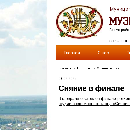
Муницип
МУЗ
Время работы
630520, НСО,
Главная
О нас
Т
Главная
›
Новости
›
Сияние в финале
08.02.2025
Сияние в финале
8 февраля состоялся финале регион
студии современного танца «Сияние»