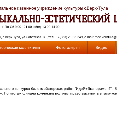
альное казенное учреждение культуры с.Верх-Тула
ЫКАЛЬНО-ЭСТЕТИЧЕСКИЙ 
: Пн-Сб 9:00 - 21:00, обед: 13:00-14:00
 с.Верх-Тула, ул.Советская 1/1, тел. + 7(383) 2-933-249, e-mail: mec-verhtula@
ворческие коллективы
Фотогалерея
Видео
ального конкурса балетмейстерских работ "ИдеЯ+ЭксперименТ". В
. По итогам финала коллектив получил право выступить в гала-ко