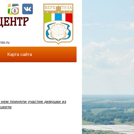
ЦЕНТР
nso.ru
Карта сайта
 нем приняли участие девушки из
нцерте