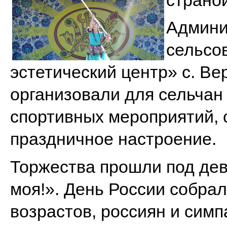
страно
Админи
сельсо
эстетический центр» с. В
организовали для сельчан
спортивных мероприятий, 
праздничное настроение.
Торжества прошли под дев
моя!». День России собра
возрастов, россиян и сим