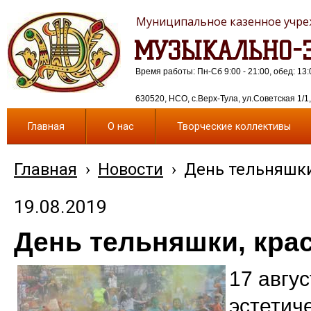
Муниципальное казенное учреж
МУЗЫКАЛЬНО-Э
Время работы: Пн-Сб 9:00 - 21:00, обед: 13:
630520, НСО, с.Верх-Тула, ул.Советская 1/1, 
Главная
О нас
Творческие коллективы
Главная
›
Новости
›
День тельняшки
19.08.2019
День тельняшки, крас
17 авгу
эстетиче