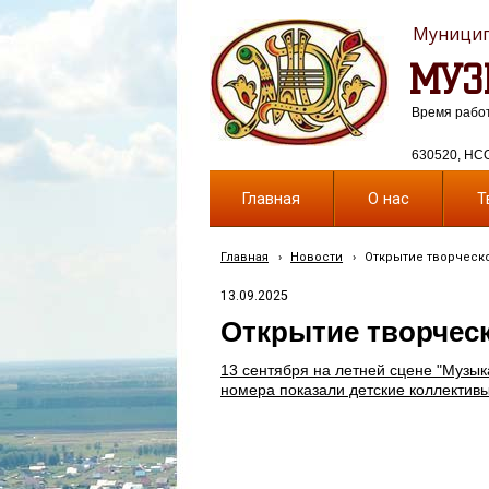
Муницип
МУЗ
Время работы
630520, НСО,
Главная
О нас
Т
Главная
›
Новости
›
Открытие творческ
13.09.2025
Открытие творческ
13 сентября на летней сцене "Музык
номера показали детские коллекти