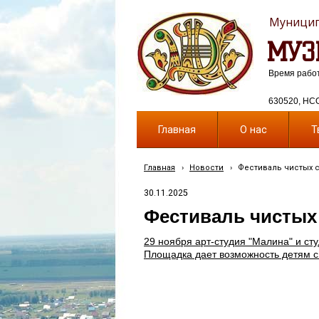
Муницип
МУЗ
Время работы
630520, НСО,
Главная
О нас
Т
Главная
›
Новости
›
Фестиваль чистых 
30.11.2025
Фестиваль чистых
29 ноября арт-студия "Малина" и ст
Площадка дает возможность детям с