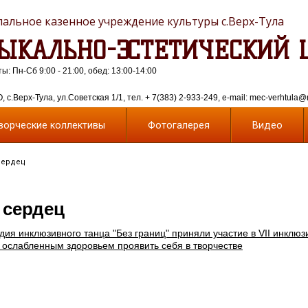
альное казенное учреждение культуры с.Верх-Тула
ЫКАЛЬНО-ЭСТЕТИЧЕСКИЙ 
: Пн-Сб 9:00 - 21:00, обед: 13:00-14:00
 с.Верх-Тула, ул.Советская 1/1, тел. + 7(383) 2-933-249, e-mail: mec-verhtula@
ворческие коллективы
Фотогалерея
Видео
сердец
 сердец
удия инклюзивного танца "Без границ" приняли участие в VII инклю
 ослабленным здоровьем проявить себя в творчестве