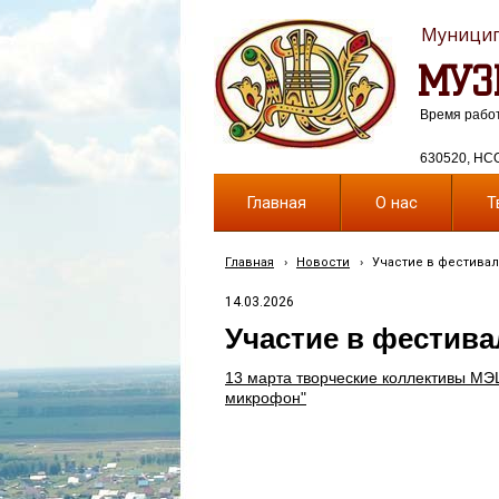
Муницип
МУЗ
Время работы
630520, НСО,
Главная
О нас
Т
Главная
›
Новости
›
Участие в фестива
14.03.2026
Участие в фестива
13 марта творческие коллективы МЭ
микрофон"