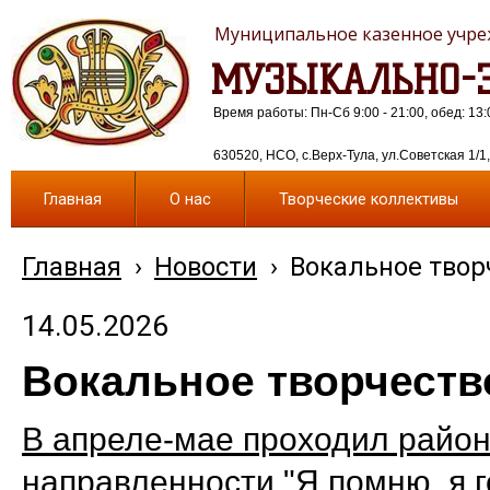
Муниципальное казенное учреж
МУЗЫКАЛЬНО-Э
Время работы: Пн-Сб 9:00 - 21:00, обед: 13:
630520, НСО, с.Верх-Тула, ул.Советская 1/1, 
Главная
О нас
Творческие коллективы
Главная
›
Новости
›
Вокальное твор
14.05.2026
Вокальное творчеств
В апреле-мае проходил район
направленности "Я помню, я 