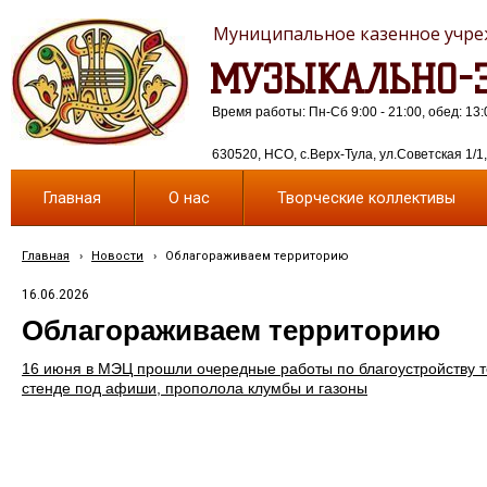
Муниципальное казенное учреж
МУЗЫКАЛЬНО-Э
Время работы: Пн-Сб 9:00 - 21:00, обед: 13:
630520, НСО, с.Верх-Тула, ул.Советская 1/1, 
Главная
О нас
Творческие коллективы
Главная
›
Новости
›
Облагораживаем территорию
16.06.2026
Облагораживаем территорию
16 июня в МЭЦ прошли очередные работы по благоустройству т
стенде под афиши, прополола клумбы и газоны