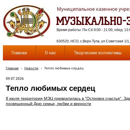
Муниципальное казенное учреж
МУЗЫКАЛЬНО-Э
Время работы: Пн-Сб 9:00 - 21:00, обед: 13:
630520, НСО, с.Верх-Тула, ул.Советская 1/1, 
Главная
О нас
Творческие коллективы
Главная
›
Новости
›
Тепло любимых сердец
09.07.2026
Тепло любимых сердец
8 июля территория МЭЦ превратилась в "Островок счастья". Зд
посвященный Дню семьи, любви и верности