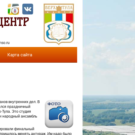
ЦЕНТР
nso.ru
Карта сайта
анов внутренних дел. В
ялся праздничный
-Тула. Это студия
и народный ансамбль
тировали финальный
 пришлось менять антураж. Им надо было