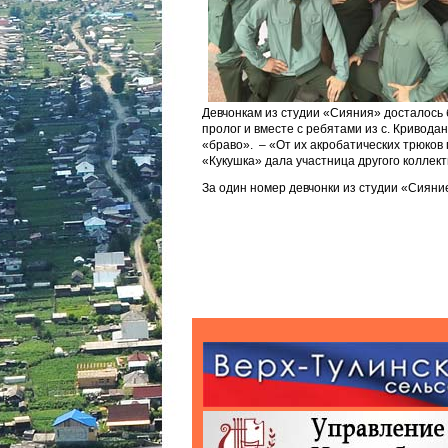
Девчонкам из студии «Сияния» досталось б
пролог и вместе с ребятами из с. Кривода
«браво». – «От их акробатических трюков
«Кукушка» дала участница другого коллект
За один номер девчонки из студии «Сиян