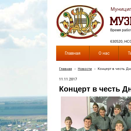
Муницип
МУЗ
Время работы
630520, НСО,
Главная
О нас
Т
Главная
›
Новости
›
Концерт в честь Д
11.11.2017
Концерт в честь Д