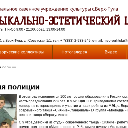
альное казенное учреждение культуры с.Верх-Тула
ЫКАЛЬНО-ЭСТЕТИЧЕСКИЙ 
: Пн-Сб 9:00 - 21:00, обед: 13:00-14:00
 с.Верх-Тула, ул.Советская 1/1, тел. + 7(383) 2-933-249, e-mail: mec-verhtula@
ворческие коллективы
Фотогалерея
Видео
ня полиции
ня полиции
В этом году исполняется 100 лет со дня образования в России орг
честь празднования юбилея, в МАУ КДиСО с. Криводановка состо
концерт, в котором приняли участие и наши ребята из МЭЦ с. Верх
современного танца «Сияние», танцевальная группа «Молодцы» 
песни и танца «Верхтулинка».
С 9 утра девчонки из студии современного танца «Сияние» репе
номер, под песню «Мир не прост». Ребятам из группу «Молодцы»