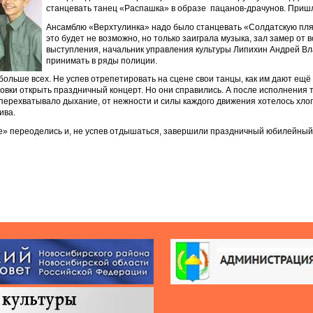
станцевать танец «Распашка» в образе пацанов-драчунов. Пришл
Ансамблю «Верхтулинка» надо было станцевать «Солдатскую пляс
это будет не возможно, но только заиграла музыка, зал замер от 
выступления, начальник управления культуры Липихин Андрей Вл
принимать в ряды полиции.
ольше всех. Не успев отрепетировать на сцене свои танцы, как им дают ещё
новки открыть праздничный концерт. Но они справились. А после исполнения 
 перехватывало дыхание, от нежности и силы каждого движения хотелось хлоп
ива.
ие» переоделись и, не успев отдышаться, завершили праздничный юбилейный