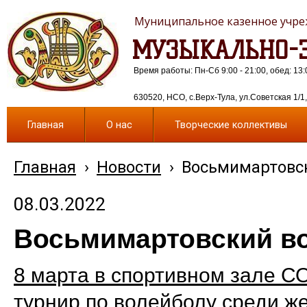
Муниципальное казенное учреж
МУЗЫКАЛЬНО-Э
Время работы: Пн-Сб 9:00 - 21:00, обед: 13:
630520, НСО, с.Верх-Тула, ул.Советская 1/1, 
Главная
О нас
Творческие коллективы
Главная
›
Новости
›
Восьмимартовс
08.03.2022
Восьмимартовский в
8 марта в спортивном зале 
турнир по волейболу среди ж