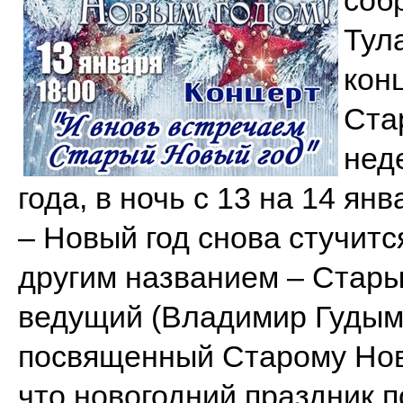
соб
Тул
кон
Ста
нед
года, в ночь с 13 на 14 я
– Новый год снова
стучится
другим названием – Старый
ведущий (Владимир Гудым)
посвященный Старому Ново
что новогодний праздник 