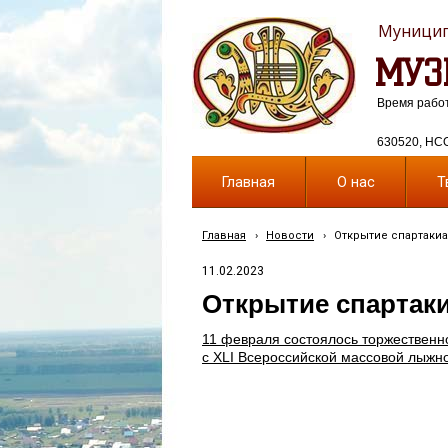
Муницип
МУЗ
Время работы
630520, НСО,
Главная
О нас
Т
Главная
›
Новости
›
Открытие спартаки
11.02.2023
Открытие спартак
11 февраля состоялось торжественн
с XLI Всероссийской массовой лыжн