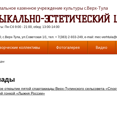
альное казенное учреждение культуры с.Верх-Тула
ЫКАЛЬНО-ЭСТЕТИЧЕСКИЙ 
: Пн-Сб 9:00 - 21:00, обед: 13:00-14:00
 с.Верх-Тула, ул.Советская 1/1, тел. + 7(383) 2-933-249, e-mail: mec-verhtula@
ворческие коллективы
Фотогалерея
Видео
ады
иады
ое открытие пятой спартакиады Верх-Тулинского сельсовета «Спор
ой гонкой «Лыжня России»