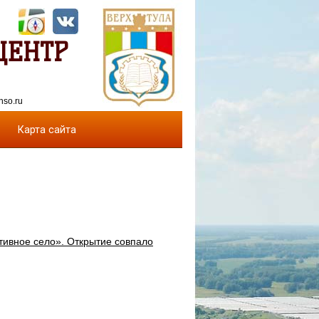
ЦЕНТР
nso.ru
Карта сайта
тивное село». Открытие совпало