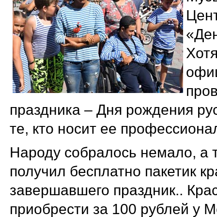
Цент
«Ден
Хотя
офиц
пров
праздника – Дня рождения рус
те, кто носит ее профессион
Народу собралось немало, а т
получил бесплатно пакетик кр
завершавшего праздник.. Кра
приобрести за 100 рублей у М