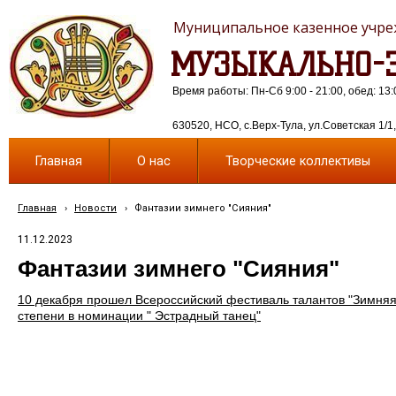
Муниципальное казенное учреж
МУЗЫКАЛЬНО-Э
Время работы: Пн-Сб 9:00 - 21:00, обед: 13:
630520, НСО, с.Верх-Тула, ул.Советская 1/1, 
Главная
О нас
Творческие коллективы
Главная
›
Новости
›
Фантазии зимнего "Сияния"
11.12.2023
Фантазии зимнего "Сияния"
10 декабря прошел Всероссийский фестиваль талантов "Зимняя 
степени в номинации " Эстрадный танец"