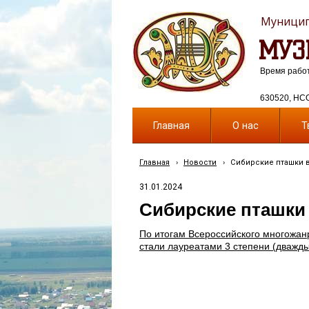
Муницип
МУЗ
Время работы
630520, НСО,
Главная
О нас
Т
Главная
›
Новости
›
Сибирские пташки в
31.01.2024
Сибирские пташки
По итогам Всероссийского многожанр
стали лауреатами 3 степени (дважды