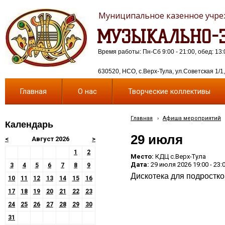
Муниципальное казенное учреж
МУЗЫКАЛЬНО-Э
Время работы: Пн-Сб 9:00 - 21:00, обед: 13:
630520, НСО, с.Верх-Тула, ул.Советская 1/1, 
Главная
О нас
Творческие коллективы
Главная
›
Афиша мероприятий
Календарь
29 июля
<
Август 2026
>
1
2
Место:
КДЦ с.Верх-Тула
Дата:
29 июля 2026 19:00 - 23:
3
4
5
6
7
8
9
Дискотека для подростк
10
11
12
13
14
15
16
17
18
19
20
21
22
23
24
25
26
27
28
29
30
31