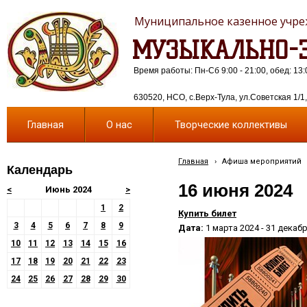
Муниципальное казенное учреж
МУЗЫКАЛЬНО-Э
Время работы: Пн-Сб 9:00 - 21:00, обед: 13:
630520, НСО, с.Верх-Тула, ул.Советская 1/1, 
Главная
О нас
Творческие коллективы
Главная
›
Афиша мероприятий
Календарь
16 июня 2024
<
Июнь 2024
>
1
2
Купить билет
3
4
5
6
7
8
9
Дата:
1 марта 2024 - 31 декаб
10
11
12
13
14
15
16
17
18
19
20
21
22
23
24
25
26
27
28
29
30