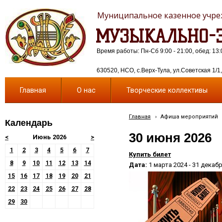
Муниципальное казенное учреж
МУЗЫКАЛЬНО-Э
Время работы: Пн-Сб 9:00 - 21:00, обед: 13:
630520, НСО, с.Верх-Тула, ул.Советская 1/1, 
Главная
О нас
Творческие коллективы
Главная
›
Афиша мероприятий
Календарь
30 июня 2026
<
Июнь 2026
>
1
2
3
4
5
6
7
Купить билет
8
9
10
11
12
13
14
Дата:
1 марта 2024 - 31 декаб
15
16
17
18
19
20
21
22
23
24
25
26
27
28
29
30