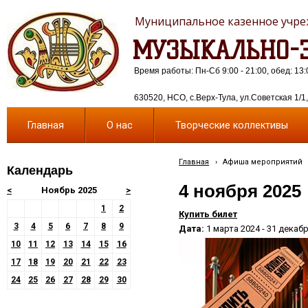
Муниципальное казенное учреж
МУЗЫКАЛЬНО-Э
Время работы: Пн-Сб 9:00 - 21:00, обед: 13:
630520, НСО, с.Верх-Тула, ул.Советская 1/1, 
Главная
О нас
Творческие коллективы
Главная
›
Афиша мероприятий
Календарь
4 ноября 2025
<
Ноябрь 2025
>
1
2
Купить билет
3
4
5
6
7
8
9
Дата:
1 марта 2024 - 31 декаб
10
11
12
13
14
15
16
17
18
19
20
21
22
23
24
25
26
27
28
29
30