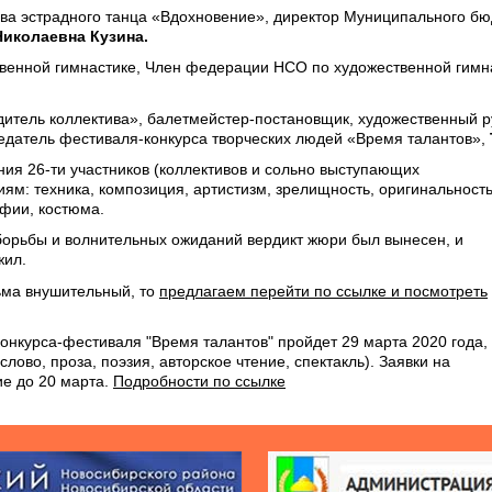
ива эстрадного танца «Вдохновение», директор Муниципального бю
Николаевна Кузина.
твенной гимнастике, Член федерации НСО по художественной гимн
одитель коллектива», балетмейстер-постановщик, художественный 
седатель фестиваля-конкурса творческих людей «Время талантов»,
ия 26-ти участников (коллективов и сольно выступающих
ям: техника, композиция, артистизм, зрелищность, оригинальност
афии, костюма.
 борьбы и волнительных ожиданий вердикт жюри был вынесен, и
жил.
ьма внушительный, то
предлагаем перейти по ссылке и посмотреть
онкурса-фестиваля "Время талантов" пройдет 29 марта 2020 года,
лово, проза, поэзия, авторское чтение, спектакль). Заявки на
ие до 20 марта.
Подробности по ссылке