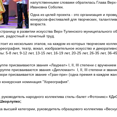
напутственными словами обратилась Глава Верх-
Ивановна Соболек.
Одна из целей проекта - это организация и про
конкурсов-фестивалей для творческих, талантлив
возраста.
 страницу в развитии искусства Верх-Тулинского муниципального об
мя, радостный и почетный труд.
тоит из нескольких этапов, на каждом из которых творческие колле
ореография, театр, вокал, изобразительное искусство и декоративн
 5-8 лет, 9-12 лет, 13-15 лет, 16-19 лет, 20-25 лет, 26-35 лет, 36-
ппе присваиваются звания «Лауреат» I, II, III степени с вручение
руппе присваиваются звания «Дипломант» I, II, III степени и зван
жюри присваивается звание «Гран-при» (одна премия в каждом жан
 конкурсная номинация "Хореография".
, руководитель народного коллектива стиль–балет «Фотоникс» КДи
 Шкорлупко;
а высшей категории, руководитель образцового коллектива «Весну