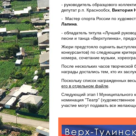
- руководитель образцового коллект
депутат р.п. Краснообск,
Виктория 
- Мастер спорта России по художес
Лапина
.
- обладатель титула «Лучший руков
песни и танца «Верхтулинка», пред
Жюри предстояло оценить выступлен
конкурсантов) по следующим критери
номера, сочетание музыки, хореогр
После нескольких часов творческой
награды достались тем, кто их заслу
Поскольку список награжденных вес
его в отдельном файле
.
Следующий этап I Муниципального к
номинация "Театр" (художественное с
участие могут подавать все желающ