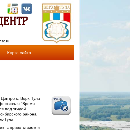
ЦЕНТР
nso.ru
Карта сайта
 Центре с. Верх-Тула
-фестиваля "Время
ся под эгидой
осибирского района
х-Тула.
аля с приветствием и