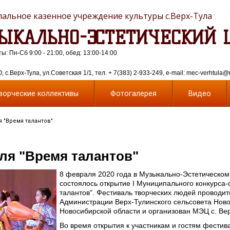
альное казенное учреждение культуры с.Верх-Тула
ЫКАЛЬНО-ЭСТЕТИЧЕСКИЙ 
: Пн-Сб 9:00 - 21:00, обед: 13:00-14:00
 с.Верх-Тула, ул.Советская 1/1, тел. + 7(383) 2-933-249, e-mail: mec-verhtula@
ворческие коллективы
Фотогалерея
Видео
 "Время талантов"
ля "Время талантов"
8 февраля 2020 года в Музыкально-Эстетическом
состоялось открытие I Муниципального конкурса
талантов". Фестиваль творческих людей проводит
Администрации Верх-Тулинского сельсовета Нов
Новосибирской области и организован МЭЦ с. Вер
Во время открытия к участникам и гостям фестив