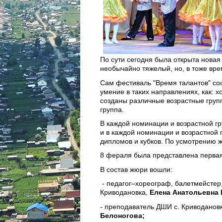
По сути сегодня была открыта новая
необычайно тяжелый, но, в тоже вре
Сам фестиваль "Время талантов" сос
умение в таких направлениях, как: х
созданы различные возрастные группы:
группа.
В каждой номинации и возрастной гру
и в каждой номинации и возрастной г
дипломов и кубков. По усмотрению 
8 фераля была представлена первая
В состав жюри вошли:
- педагог–хореограф, балетмейстер
Криводановка,
Елена Анатольевна
- преподаватель ДШИ с. Криводановк
Белоногова;