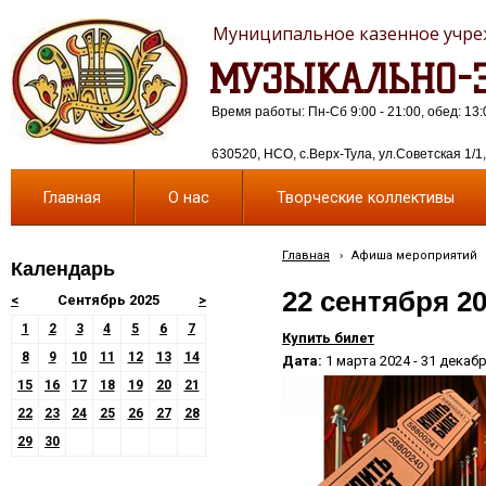
Муниципальное казенное учреж
МУЗЫКАЛЬНО-Э
Время работы: Пн-Сб 9:00 - 21:00, обед: 13:
630520, НСО, с.Верх-Тула, ул.Советская 1/1, 
Главная
О нас
Творческие коллективы
Главная
›
Афиша мероприятий
Календарь
22 сентября 2
<
Сентябрь 2025
>
1
2
3
4
5
6
7
Купить билет
8
9
10
11
12
13
14
Дата:
1 марта 2024 - 31 декаб
15
16
17
18
19
20
21
22
23
24
25
26
27
28
29
30