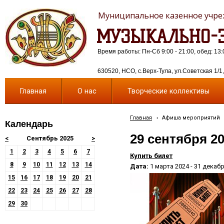
Муниципальное казенное учреж
МУЗЫКАЛЬНО-Э
Время работы: Пн-Сб 9:00 - 21:00, обед: 13:
630520, НСО, с.Верх-Тула, ул.Советская 1/1, 
Главная
О нас
Творческие коллективы
Главная
›
Афиша мероприятий
Календарь
29 сентября 2
<
Сентябрь 2025
>
1
2
3
4
5
6
7
Купить билет
8
9
10
11
12
13
14
Дата:
1 марта 2024 - 31 декаб
15
16
17
18
19
20
21
22
23
24
25
26
27
28
29
30